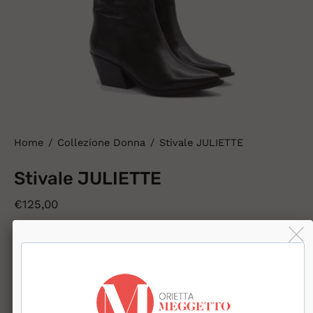
Home
/
Collezione Donna
/
Stivale JULIETTE
Stivale JULIETTE
€125,00
Affrettati! Le scorte stanno finendo
TAGLIA
35
36
37
38
39
40
41