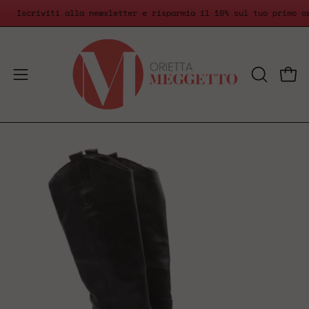
Salta
Iscriviti alla newsletter e risparmia il 10% sul tuo primo 
al
contenuto
Apri
Apri
APRI
LA
menu
BARRA
di
DI
navigazione
RICERCA
Apri
lightbox
dell'immagine