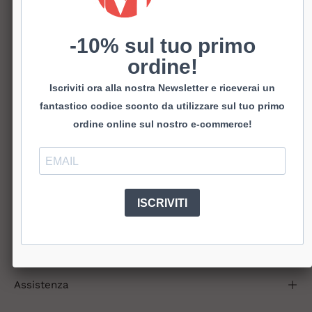
MATERIALE E/O COLORE
Pelle Nero
-10% sul tuo primo
ordine!
Iscriviti ora alla nostra Newsletter e riceverai un
AGGIUNGI AL CARRELLO
€125,00
fantastico codice sconto da utilizzare sul tuo primo
ordine online sul nostro e-commerce!
Sivale texano in pelle.
Bellissimo e super di tendenza.
ISCRIVITI
Tacco 5 cm.
Spedizioni
Pagamenti sicuri
Assistenza