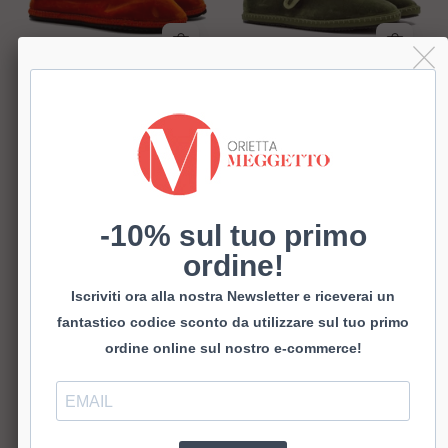
Friulana
Friulana 136
FURLANE
€65,00
€62,00
Friulana
Friulana
-10% sul tuo primo
101
FR251
ordine!
Iscriviti ora alla nostra Newsletter e riceverai un
fantastico codice sconto da utilizzare sul tuo primo
ordine online sul nostro e-commerce!
Friulana 101
Friulana FR251
€65,00
€42,00