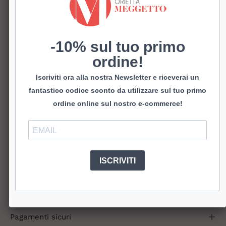
TAGLIA
36
37
38
39
40
41
-10% sul tuo primo
MATERIALE E/O COLORE
ordine!
Camoscio Bianco
Camoscio Taupe
Camoscio Moca
Iscriviti ora alla nostra Newsletter e riceverai un
Camoscio Oliva
fantastico codice sconto da utilizzare sul tuo primo
ordine online sul nostro e-commerce!
AGGIUNGI AL CARRELLO
€85,00
ACQUISTA ORA
ISCRIVITI
Sneakers in pelle e camoscio.
Super comode e di di gran tendenza.
Spedizioni
Pagamenti sicuri