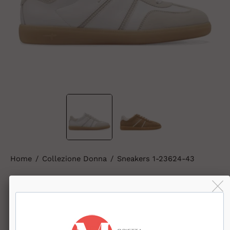
Home
/
Collezione Donna
/
Sneakers 1-23624-43
Sneakers 1-23624-43
€85,00
Affrettati! Le scorte stanno finendo