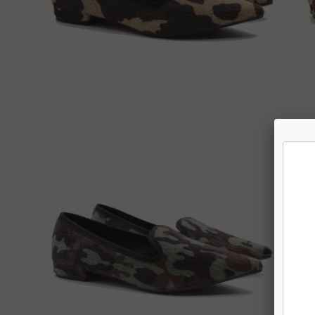
Apri
Apr
lightbox
lig
dell'immagine
de