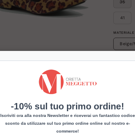
35
41
MATERIALE
Beige/
i
htbox
ll'immagine
Slipperina
Super chi
-10% sul tuo primo ordine!
Tacco 2 c
Iscriviti ora alla nostra Newsletter e riceverai un fantastico codice
Spedizion
sconto da utilizzare sul tuo primo ordine online sul nostro e-
commerce!
Pagamenti