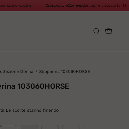
sul tuo primo ordine
Iscriviti alla newsletter e risparmia
APRI CAR
Apri
la
barra
di
ricerca
ollezione Donna
/
Slipperina 103060HORSE
erina 103060HORSE
ati! Le scorte stanno finendo