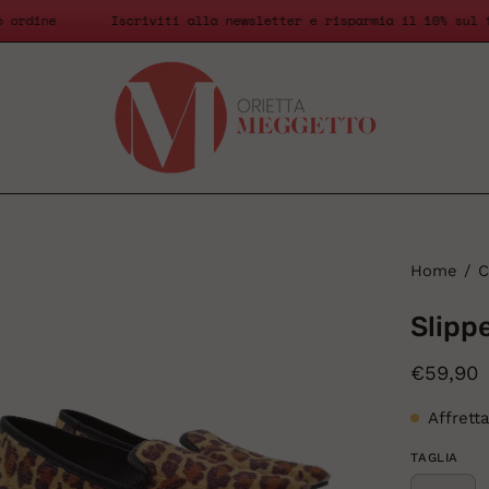
rimo ordine
Iscriviti alla newsletter e risparmia il 10% 
i
Home
/
C
htbox
Slipp
ll'immagine
€59,90
Affrett
TAGLIA