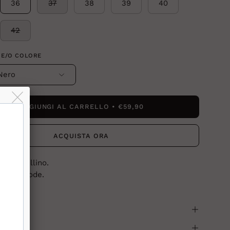
36
37
38
39
40
42
 E/O COLORE
Nero
AGGIUNGI AL CARRELLO
€59,90
ACQUISTA ORA
 in cavallino.
c e comode.
m.
i
 sicuri