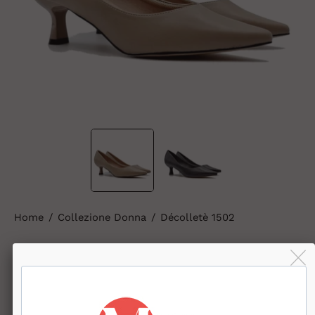
Home
/
Collezione Donna
/
Décolletè 1502
Décolletè 1502
€55,90
Affrettati! Le scorte stanno finendo