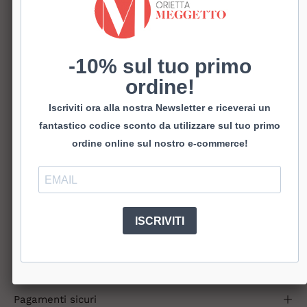
TAGLIA
36
37
38
39
40
41
MATERIALE E/O COLORE
-10% sul tuo primo
Pelle Taupe
Pelle Nero
ordine!
Iscriviti ora alla nostra Newsletter e riceverai un
fantastico codice sconto da utilizzare sul tuo primo
AGGIUNGI AL CARRELLO
€55,90
ordine online sul nostro e-commerce!
Décolleté in pelle.
ISCRIVITI
Semplice e facile da abbinare.
Tacco 5 cm.
Spedizioni
Pagamenti sicuri