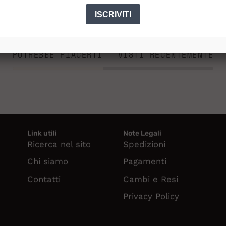
ISCRIVITI
POTREBBE PIACERTI
VISTI RECENTEMENTE
Link utili
Note Legali
Ricerca nel sito
Spedizioni
Chi siamo
Pagamenti
Contatti
Cambi e Resi
Privacy Policy