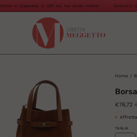
newsletter e risparmia il 10% sul tuo primo ordine
Iscrivi
i
Home
/
B
htbox
Bors
ll'immagine
€76,72
Affrett
TAGLIA