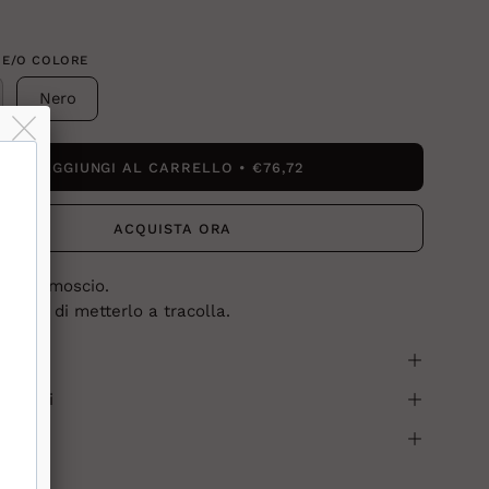
 E/O COLORE
Nero
AGGIUNGI AL CARRELLO
€76,72
ACQUISTA ORA
o in camoscio.
bilità di metterlo a tracolla.
i
 sicuri
a